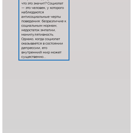
что это значит? Социопат
— это человек, у которого
наблюдаются
антисоциальные черты
поведения: безразличие к
социальным нормам,
недостаток эмпатии,
манипулятивность.
Однако, когда социопат
оказывается в состоянии
депрессии, его
внутренний мир может
существенно...