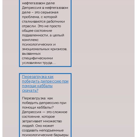
нефтегазовом деле
Депрессия в нефтегазовом
деле – это серьезная
проблема, с которой
сталкиваются работники
отрасли. Это не просто
общее состояние
подавленности, а целый
комплекс
психологических и
эмоциональных кризисов,
вызванных
специфическими
условиями труда....
Перезагрузка как
победить депрессию при
помощи каббалы
скачать?
Перезагрузка: как
победить депрессию при
помощи каббалы?
Депрессия — это сложное
состояние, которое
затрагивает множество
людей. Оно может
создавать неподъемные
психологические барьеры