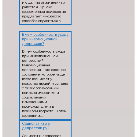
и отдалять от жизненных
радостей. Однако
современная психология
предлагает множество
способов справиться с...
В чем особенность ухода
при инволюционной
депрессии?
В чем особенность ухода
при инволюционной
депрессии?
Инволюционная
депрессия – это сложное
состояние, которое чаще
всего возникает у
пожилых людей и связано
с физиологическими,
психологическими и
социальными
изменениями,
происходящими в
пожилом возрасте. В этом
состоянии,...
Социопат кто в
депрессии ру?
Социопат и депрессия: