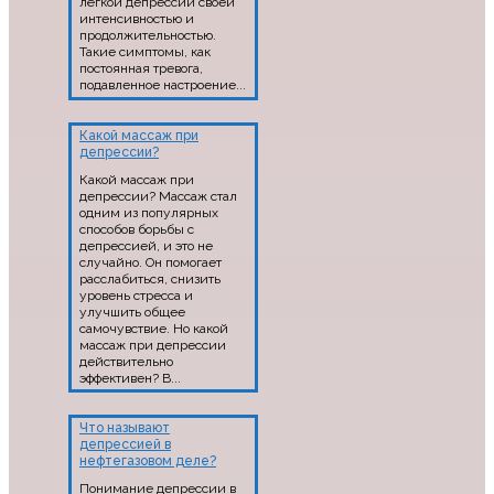
лёгкой депрессии своей
интенсивностью и
продолжительностью.
Такие симптомы, как
постоянная тревога,
подавленное настроение...
Какой массаж при
депрессии?
Какой массаж при
депрессии? Массаж стал
одним из популярных
способов борьбы с
депрессией, и это не
случайно. Он помогает
расслабиться, снизить
уровень стресса и
улучшить общее
самочувствие. Но какой
массаж при депрессии
действительно
эффективен? В...
Что называют
депрессией в
нефтегазовом деле?
Понимание депрессии в