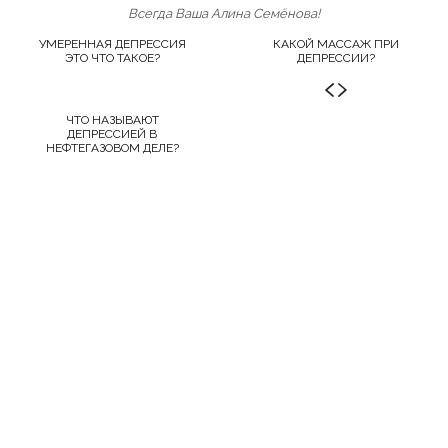
Всегда Ваша Алина Семёнова!
УМЕРЕННАЯ ДЕПРЕССИЯ
КАКОЙ МАССАЖ ПРИ
ЭТО ЧТО ТАКОЕ?
ДЕПРЕССИИ?
ЧТО НАЗЫВАЮТ
ДЕПРЕССИЕЙ В
НЕФТЕГАЗОВОМ ДЕЛЕ?
Родовая депрессия симптомы у...
Как выйти из состояния...
Какой массаж при депрессии?