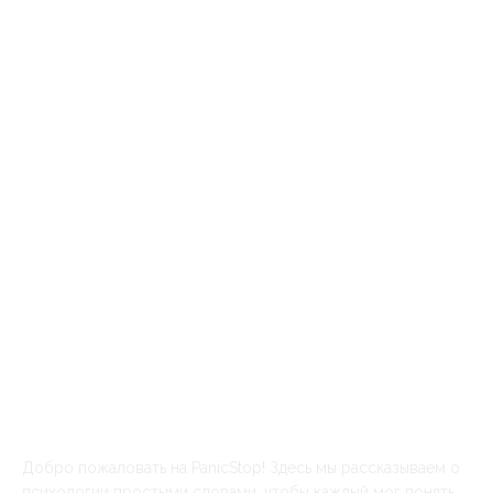
Что называют депрессией в нефтегазовом деле?
Как тревожная привязанность проявляется во взрослых
отношениях
7 триггеров тревожной привязанности и как с ними
справляться
Статьи
19087
Депрессии
10912
Панические атаки
7749
Новости
536
Общая психология
536
Психология
235
Самоанализ
120
Отношения
70
Добро пожаловать на PanicStop! Здесь мы рассказываем о
психологии простыми словами, чтобы каждый мог понять