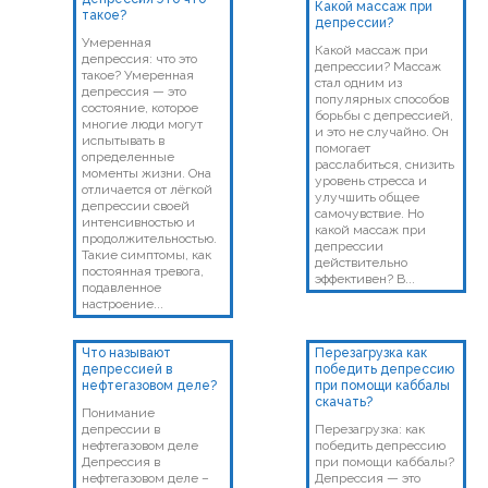
Какой массаж при
такое?
депрессии?
Умеренная
Какой массаж при
депрессия: что это
депрессии? Массаж
такое? Умеренная
стал одним из
депрессия — это
популярных способов
состояние, которое
борьбы с депрессией,
многие люди могут
и это не случайно. Он
испытывать в
помогает
определенные
расслабиться, снизить
моменты жизни. Она
уровень стресса и
отличается от лёгкой
улучшить общее
депрессии своей
самочувствие. Но
интенсивностью и
какой массаж при
продолжительностью.
депрессии
Такие симптомы, как
действительно
постоянная тревога,
эффективен? В...
подавленное
настроение...
Что называют
Перезагрузка как
депрессией в
победить депрессию
нефтегазовом деле?
при помощи каббалы
скачать?
Понимание
депрессии в
Перезагрузка: как
нефтегазовом деле
победить депрессию
Депрессия в
при помощи каббалы?
нефтегазовом деле –
Депрессия — это