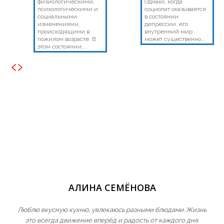
физиологическими,
Однако, когда
психологическими и
социопат оказывается
социальными
в состоянии
изменениями,
депрессии, его
происходящими в
внутренний мир
пожилом возрасте. В
может существенно...
этом состоянии,...
АЛИНА СЕМЁНОВА
Люблю вкусную кухню, увлекаюсь разными блюдами. Жизнь
это всегда движение вперёд и радость от каждого дня.