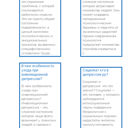
это серьезная
сложное состояние,
проблема, с которой
которое затрагивает
сталкиваются
множество людей. Оно
работники отрасли.
может создавать
Это не просто общее
неподъемные
состояние
психологические
подавленности, а
барьеры и отдалять от
целый комплекс
жизненных радостей.
психологических и
Однако современная
эмоциональных
психология
кризисов, вызванных
предлагает множество
специфическими
способов справиться
условиями труда....
с...
В чем особенность
ухода при
Социопат кто в
инволюционной
депрессии ру?
депрессии?
Социопат и
В чем особенность
депрессия: что это
ухода при
значит? Социопат —
инволюционной
это человек, у которого
депрессии?
наблюдаются
Инволюционная
антисоциальные
депрессия – это
черты поведения:
сложное состояние,
безразличие к
которое чаще всего
социальным нормам,
возникает у пожилых
недостаток эмпатии,
людей и связано с
манипулятивность.