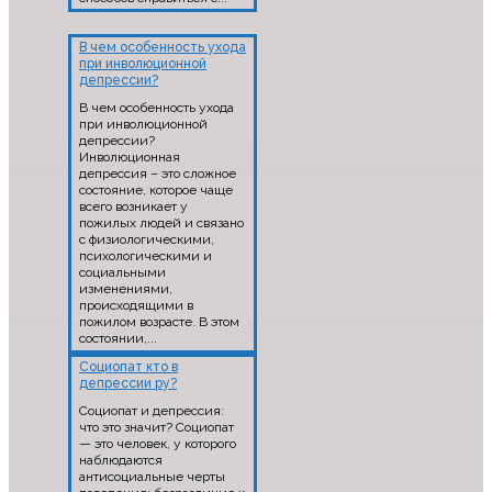
В чем особенность ухода
при инволюционной
депрессии?
В чем особенность ухода
при инволюционной
депрессии?
Инволюционная
депрессия – это сложное
состояние, которое чаще
всего возникает у
пожилых людей и связано
с физиологическими,
психологическими и
социальными
изменениями,
происходящими в
пожилом возрасте. В этом
состоянии,...
Социопат кто в
депрессии ру?
Социопат и депрессия:
что это значит? Социопат
— это человек, у которого
наблюдаются
антисоциальные черты