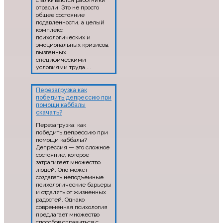
сталкиваются работники
отрасли. Это не просто
общее состояние
подавленности, а целый
комплекс
психологических и
эмоциональных кризисов,
вызванных
специфическими
условиями труда....
Перезагрузка как
победить депрессию при
помощи каббалы
скачать?
Перезагрузка: как
победить депрессию при
помощи каббалы?
Депрессия — это сложное
состояние, которое
затрагивает множество
людей. Оно может
создавать неподъемные
психологические барьеры
и отдалять от жизненных
радостей. Однако
современная психология
предлагает множество
способов справиться с...