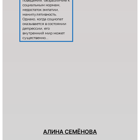
поведения: безразличие к
социальным нормам,
недостаток эмпатии,
манипулятивность.
Однако, когда социопат
оказывается в состоянии
депрессии, его
внутренний мир может
существенно...
АЛИНА СЕМЁНОВА