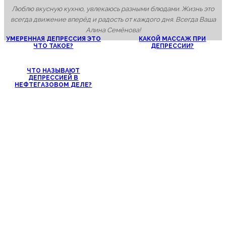
Люблю вкусную кухню, увлекаюсь разными блюдами. Жизнь это
всегда движение вперёд и радость от каждого дня. Всегда Ваша
Алина Семёнова!
УМЕРЕННАЯ ДЕПРЕССИЯ ЭТО
КАКОЙ МАССАЖ ПРИ
ЧТО ТАКОЕ?
ДЕПРЕССИИ?
ЧТО НАЗЫВАЮТ
ДЕПРЕССИЕЙ В
НЕФТЕГАЗОВОМ ДЕЛЕ?
Родовая депрессия симптомы у...
Как выйти из состояния...
Какой массаж при депрессии?
Что называют депрессией в нефтегазовом деле?