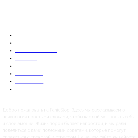
Как тревожная привязанность проявляется во взрослых отношениях
7 триггеров тревожной привязанности и как с ними справляться
Статьи
19087
Депрессии
10912
Панические атаки
7749
Новости
536
Общая психология
536
Психология
235
Самоанализ
120
Отношения
70
Добро пожаловать на PanicStop! Здесь мы рассказываем о
психологии простыми словами, чтобы каждый мог понять себя
и свои эмоции. Жизнь порой бывает непростой, и мы рады
поделиться с вами полезными советами, которые помогут
справиться с тревогой и стрессом. На нашем сайте вы найдете