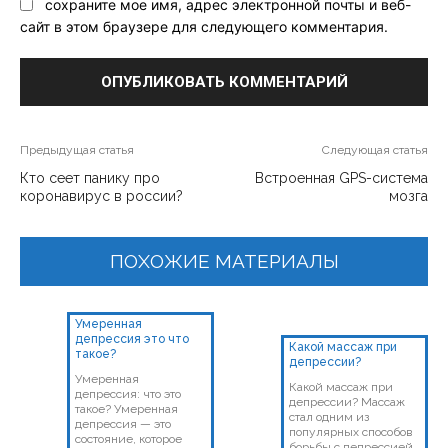
сохраните мое имя, адрес электронной почты и веб-
сайт в этом браузере для следующего комментария.
Предыдущая статья
Следующая статья
Кто сеет панику про
Встроенная GPS-система
коронавирус в россии?
мозга
ПОХОЖИЕ МАТЕРИАЛЫ
Умеренная
депрессия это что
Какой массаж при
такое?
депрессии?
Умеренная
Какой массаж при
депрессия: что это
депрессии? Массаж
такое? Умеренная
стал одним из
депрессия — это
популярных способов
состояние, которое
борьбы с депрессией,