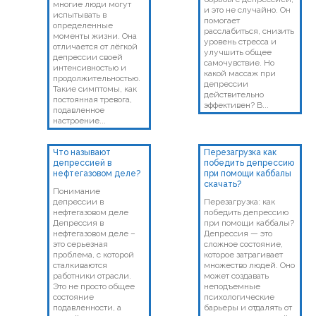
многие люди могут
и это не случайно. Он
испытывать в
помогает
определенные
расслабиться, снизить
моменты жизни. Она
уровень стресса и
отличается от лёгкой
улучшить общее
депрессии своей
самочувствие. Но
интенсивностью и
какой массаж при
продолжительностью.
депрессии
Такие симптомы, как
действительно
постоянная тревога,
эффективен? В...
подавленное
настроение...
Что называют
Перезагрузка как
депрессией в
победить депрессию
нефтегазовом деле?
при помощи каббалы
скачать?
Понимание
депрессии в
Перезагрузка: как
нефтегазовом деле
победить депрессию
Депрессия в
при помощи каббалы?
нефтегазовом деле –
Депрессия — это
это серьезная
сложное состояние,
проблема, с которой
которое затрагивает
сталкиваются
множество людей. Оно
работники отрасли.
может создавать
Это не просто общее
неподъемные
состояние
психологические
подавленности, а
барьеры и отдалять от