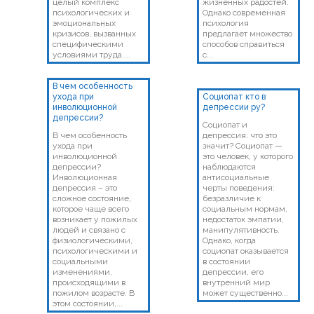
целый комплекс
жизненных радостей.
психологических и
Однако современная
эмоциональных
психология
кризисов, вызванных
предлагает множество
специфическими
способов справиться
условиями труда....
с...
В чем особенность
ухода при
Социопат кто в
инволюционной
депрессии ру?
депрессии?
Социопат и
В чем особенность
депрессия: что это
ухода при
значит? Социопат —
инволюционной
это человек, у которого
депрессии?
наблюдаются
Инволюционная
антисоциальные
депрессия – это
черты поведения:
сложное состояние,
безразличие к
которое чаще всего
социальным нормам,
возникает у пожилых
недостаток эмпатии,
людей и связано с
манипулятивность.
физиологическими,
Однако, когда
психологическими и
социопат оказывается
социальными
в состоянии
изменениями,
депрессии, его
происходящими в
внутренний мир
пожилом возрасте. В
может существенно...
этом состоянии,...